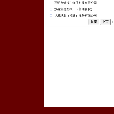
三明市缘福生物质科技有限公司
沙县宝莲造纸厂（普通合伙）
华发纸业（福建）股份有限公司
1