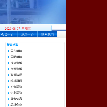
2026-08-07 星期五
会员中心
消息中心
联系我们
新闻类型
国内新闻
国际新闻
福建造纸
台湾造纸
政策法规
轻机新闻
协会活动
企业活动
展会信息
品牌企业