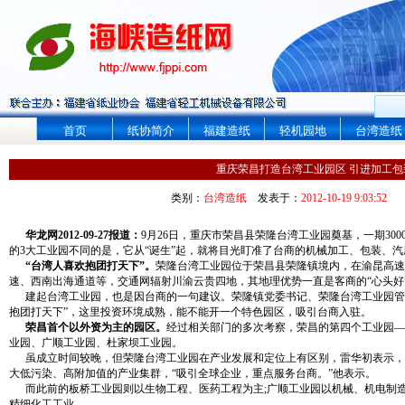
首页
纸协简介
福建造纸
轻机园地
台湾造纸
重庆荣昌打造台湾工业园区 引进加工包装
类别：
台湾造纸
发表于：
2012-10-19 9:03:52
华龙网2012-09-27报道：
9月26日，重庆市荣昌县荣隆台湾工业园奠基，一期30
的3大工业园不同的是，它从“诞生”起，就将目光盯准了台商的机械加工、包装、汽
“台湾人喜欢抱团打天下”。
荣隆台湾工业园位于荣昌县荣隆镇境内，在渝昆高速
速、西南出海通道等，交通网辐射川渝云贵四地，其地理优势一直是客商的“心头好
建起台湾工业园，也是因台商的一句建议。荣隆镇党委书记、荣隆台湾工业园管
抱团打天下”，这里投资环境成熟，能不能开一个特色园区，吸引台商入驻。
荣昌首个以外资为主的园区。
经过相关部门的多次考察，荣昌的第四个工业园—荣
业园、广顺工业园、杜家坝工业园。
虽成立时间较晚，但荣隆台湾工业园在产业发展和定位上有区别，雷华初表示，
大低污染、高附加值的产业集群，“吸引全球企业，重点服务台商。”他表示。
而此前的板桥工业园则以生物工程、医药工程为主;广顺工业园以机械、机电制造
精细化工工业。