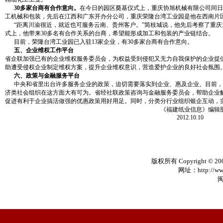
30多家台商有合作意向。
在今日的园区奠基仪式上，重庆协旭机械有限公司同日
工机械和包装，先后在江西和广东开办分公司，重庆荣隆台湾工业园是他在西南片区
“距离川渝很近，就近也可服务云南、贵州客户。”简枝城说，他先后考察了重庆
式上，他带来30多名有合作关系的台商，希望能形成加工和包装的产业链结合。
目前，荣隆台湾工业园已入驻13家企业，有30多家台商有合作意向。
五、企业维权工作平台
省企联加强已有的企业维权服务委员会，为权益受到侵犯又无力自我保护的企业提
助遭受侵权企业制定维权方案，提升企业维权意识，营造爱护企业的良好社会氛围
六、政策与金融服务平台
中央和省里出台许多服务企业的政策，迫切需要落实到企业、惠及企业。目前，
济类社会组织在这方面大有可为。省经社联政策咨询与金融服务委员会，帮助企业
促进有利于企业搞活做强的优惠政策用好用足。同时，分类分行业组织银企互动，
《福建纸业信息》编辑
2012.10.10
版权所有 Copyright © 20
网址：http://www
闽