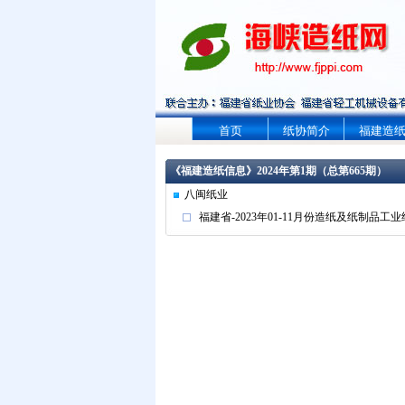
首页
纸协简介
福建造
《福建造纸信息》2024年第1期（总第665期）
八闽纸业
福建省-2023年01-11月份造纸及纸制品工