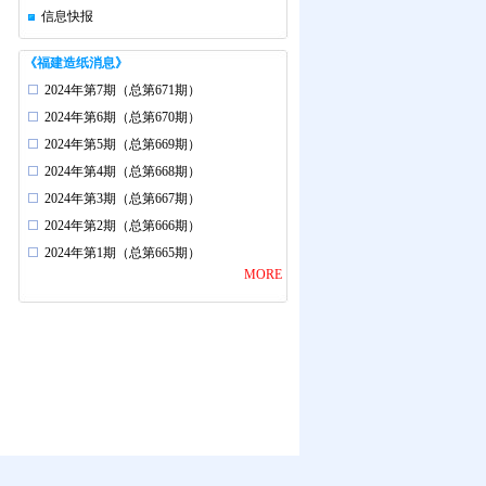
信息快报
《福建造纸消息》
2024年第7期（总第671期）
2024年第6期（总第670期）
2024年第5期（总第669期）
2024年第4期（总第668期）
2024年第3期（总第667期）
2024年第2期（总第666期）
2024年第1期（总第665期）
MORE