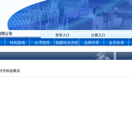
登录入口
注册入口
纸
轻机园地
台湾造纸
福建纸业消息
品牌培育
会员名录
业经济效益概况