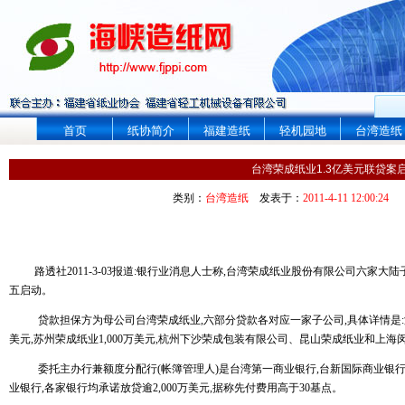
首页
纸协简介
福建造纸
轻机园地
台湾造纸
台湾荣成纸业1.3亿美元联贷案
类别：
台湾造纸
发表于：
2011-4-11 12:00:24
路透社
2011-3-03
报道
:
银行业消息人士称
,
台湾荣成纸业股份有限公司六家大陆
五启动。
贷款担保方为母公司台湾荣成纸业
,
六部分贷款各对应一家子公司
,
具体详情是
:
美元
,
苏州荣成纸业
1,000
万美元
,
杭州下沙荣成包装有限公司、昆山荣成纸业和上海
委托主办行兼额度分配行
(
帐簿管理人
)
是台湾第一商业银行
,
台新国际商业银
业银行
,
各家银行均承诺放贷逾
2,000
万美元
,
据称先付费用高于
30
基点。