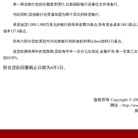
第一商业银行也担任额度管理行
,
台新国际银行还兼任文件准备行。
与此同时
,
其他银行也受邀加盟为两个层次的联贷银行。
承诺放贷
1,000-1,900
万美元的银行获得承诺费
20
基点
,
所有资金成本
140.3
基点
;
成本
137.6
基点。
所有六部分贷款票息均为伦敦银行间拆放款利率
(Libor)
加码
135
基点。
该贷款拥有两年的宽限期
,
贷款每半年一次分七次偿还
,
金额不等
:
第一至第三次
偿付
20%
。
联合贷款回覆截止日期为
4
月
1
日。
版权所有 Copyright © 20
网址：http://www
闽