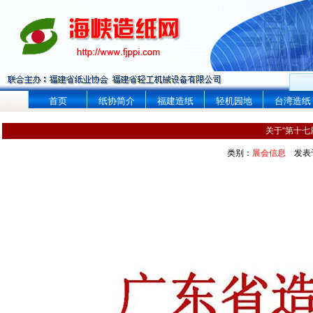
首页
纸协简介
福建造纸
轻机园地
台湾造纸
关于“第十七
类别：
展会信息
发表