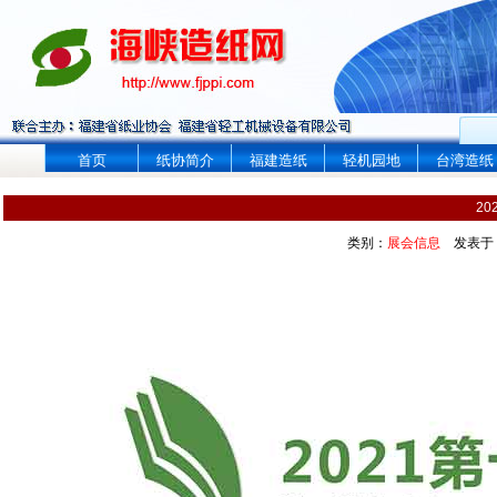
首页
纸协简介
福建造纸
轻机园地
台湾造纸
2
类别：
展会信息
发表于