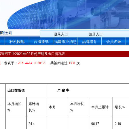
登录入口
注册入口
纸
轻机园地
台湾造纸
福建纸业消息
品牌培育
会员名录
省造纸工业2021年02月份产销及出口情况表
纸
发表于：
2021-4-14 11:20:33
共被阅读过
1531
次
出口交货值
产
销
率
长
本月增长
累计增
本月增长
本月
本月止累计
增长
%
%
长
%
%
24.4
96.17
2.10