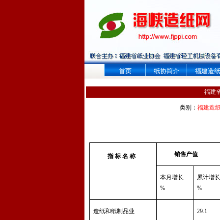
首页
纸协简介
福建造
福建
类别：
福建造
销售产值
指
标
名
称
本月增长
累计增
%
%
造纸和纸制品业
29.1