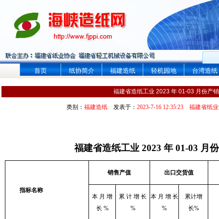
首页
纸协简介
福建造纸
轻机园地
台湾造纸
福建省造纸工业 2023 年 01-03 月份
类别：
福建造纸
发表于：
2023-7-16 12:35:23
福建省纸业
福建省造纸工业
2023
年
01-03
月份
销售产值
出口交货值
指标名称
本
月
增
累
计
增
长
本
月
增
长
累计增
长
%
%
%
长
%