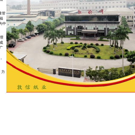
量管
福
为中
理
成
广
，
，力