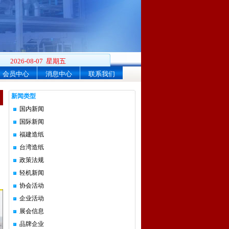
2026-08-07 星期五
会员中心
消息中心
联系我们
新闻类型
国内新闻
国际新闻
福建造纸
台湾造纸
政策法规
轻机新闻
协会活动
企业活动
展会信息
品牌企业