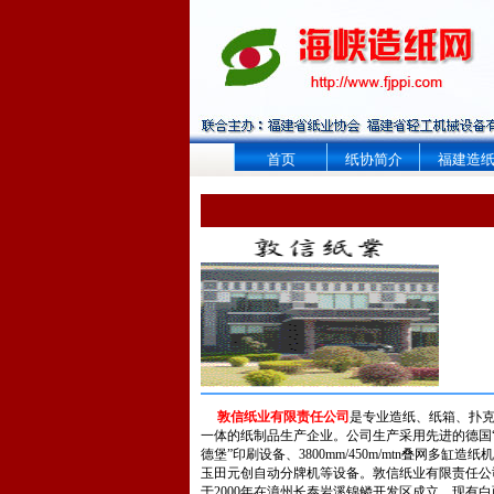
首页
纸协简介
福建造
敦信纸业有限责任公司
是专业造纸、纸箱、扑
一体的纸制品生产企业。公司生产采用先进的德国
德堡”印刷设备、3800mm/450m/mtn叠网多缸造纸
玉田元创自动分牌机等设备。敦信纸业有限责任公
于2000年在漳州长泰岩溪锦鳞开发区成立，现有白