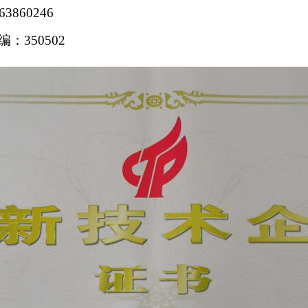
63860246
编：
350502