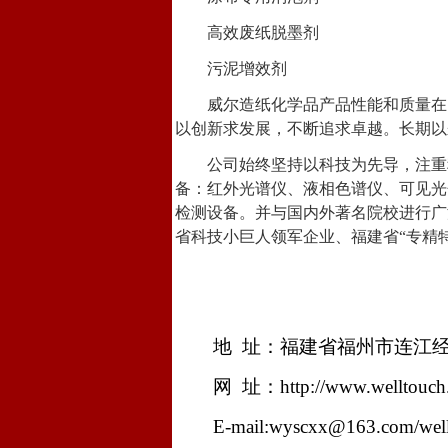
高效废纸脱墨剂
污泥增效剂
威尔造纸化学品产品性能和质量在
以创新求发展，不断追求卓越。长期以
公司始终坚持以科技为先导，注重
备：红外光谱仪、液相色谱仪、可见光
检测设备。并与国内外著名院校进行广
省科技小巨人领军企业、福建省
“
专精
地
址：福建省福州市连江
网
址：
http://www.welltouc
E-mail:wyscxx@163.com/we