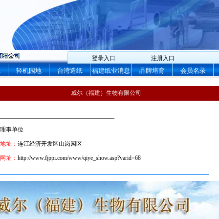
登录入口
注册入口
纸
轻机园地
台湾造纸
福建纸业消息
品牌培育
会员名录
威尔（福建）生物有限公司
_______________________________________
理事单位
地址：
连江经济开发区山岗园区
网址：
http://www.fjppi.com/www/qiye_show.asp?varid=68