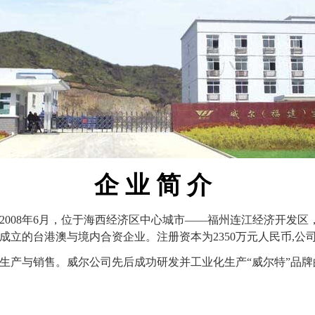
企
业
简
介
2008
年
6
月，位于海西经济区中心城市——福州连江经济开发区
成立的台港澳与境内合资企业。注册资本为
2350
万元人民币
,
公
生产与销售。威尔公司先后成功研发并工业化生产“威尔特”品牌